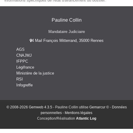
informations spécifiques de l'état d'avancement du dossier.
Pauline Collin
Mandataire Judiciaire
4 Mail François Mitterrand, 35000 Rennes
AGS
CNAJMJ
IFPPC
Légifrance
Ministère de la justice
RSI
Infogreffe
© 2008-2026 Gemweb 4.3.5
- Pauline Collin utilise
Gemarcur ©
-
Données
personnelles
-
Mentions légales
Conception/Réalisation
Atlantic Log