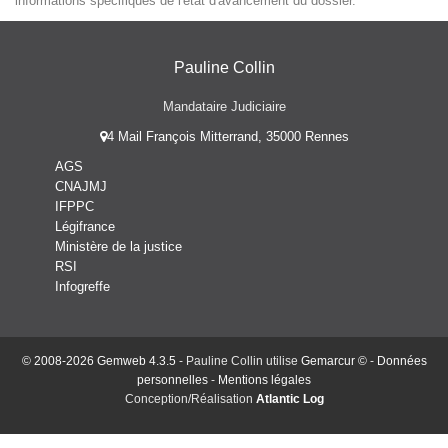
informations spécifiques de l'état d'avancement du dossier.
Pauline Collin
Mandataire Judiciaire
4 Mail François Mitterrand, 35000 Rennes
AGS
CNAJMJ
IFPPC
Légifrance
Ministère de la justice
RSI
Infogreffe
© 2008-2026 Gemweb 4.3.5
- Pauline Collin utilise
Gemarcur ©
-
Données
personnelles
-
Mentions légales
Conception/Réalisation
Atlantic Log