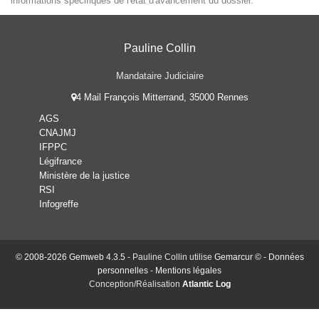
informations spécifiques de l'état d'avancement du dossier.
Pauline Collin
Mandataire Judiciaire
4 Mail François Mitterrand, 35000 Rennes
AGS
CNAJMJ
IFPPC
Légifrance
Ministère de la justice
RSI
Infogreffe
© 2008-2026 Gemweb 4.3.5
- Pauline Collin utilise
Gemarcur ©
-
Données
personnelles
-
Mentions légales
Conception/Réalisation
Atlantic Log