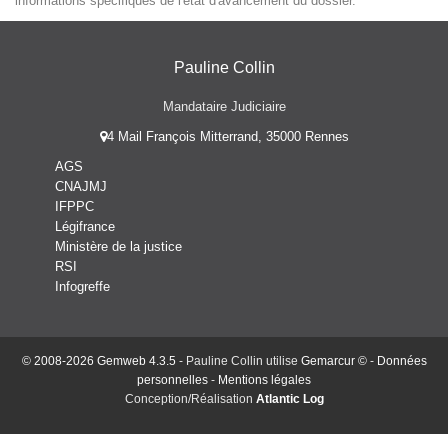
informations spécifiques de l'état d'avancement du dossier.
Pauline Collin
Mandataire Judiciaire
4 Mail François Mitterrand, 35000 Rennes
AGS
CNAJMJ
IFPPC
Légifrance
Ministère de la justice
RSI
Infogreffe
© 2008-2026 Gemweb 4.3.5
- Pauline Collin utilise
Gemarcur ©
-
Données
personnelles
-
Mentions légales
Conception/Réalisation
Atlantic Log