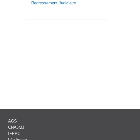
Redressement Judiciaire
AGS
CNAJMJ
IFPPC
Légifrance