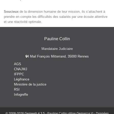
Soucieux
de la dimension humaine de leur mission, ils s’attachent à
prendre en compte les difficultés des salariés par une écoute attentive
et une réactivité optimale.
Pauline Collin
Mandataire Judiciaire
4 Mail François Mitterrand, 35000 Rennes
AGS
CNAJMJ
IFPPC
Légifrance
Ministère de la justice
RSI
Infogreffe
© 2008-2026 Gemweb 4.3.5
- Pauline Collin utilise
Gemarcur ©
-
Données